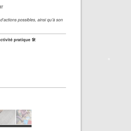
❄
i!
actions possibles, ainsi qu'à son
activité pratique
🛠️
❄
❄
❄