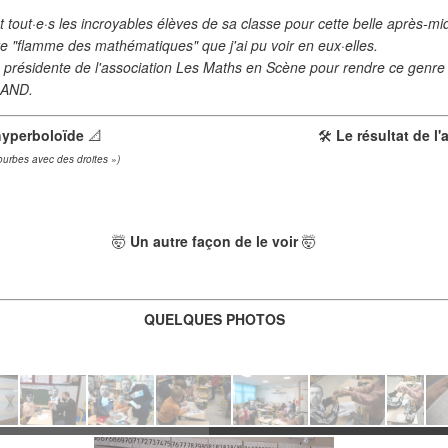
❄
ut·e·s les incroyables élèves de sa classe pour cette belle après-mid
e "flamme des mathématiques" que j'ai pu voir en eux·elles.
ésidente de l'association Les Maths en Scène pour rendre ce genre d'
LAND.
hyperboloïde
📐
🛠️
Le résultat de l'
courbes avec des droites »)
🤯
Un autre façon de le voir
🤯
QUELQUES PHOTOS