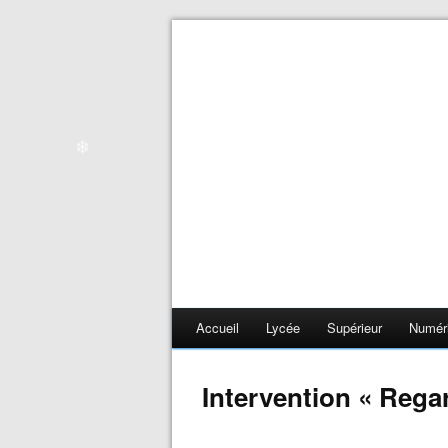
Accueil
Lycée
Supérieur
Numér
❄
Intervention « Rega
❄