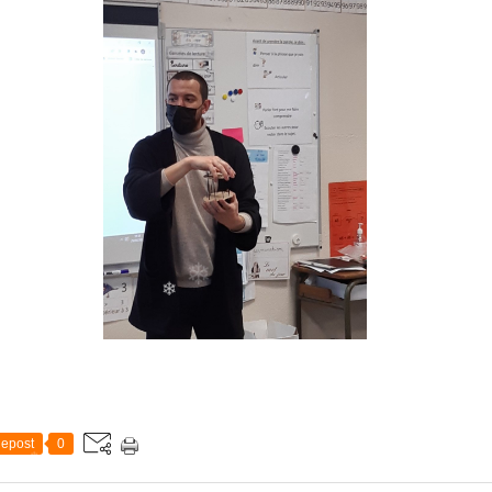
❄
❄
❄
epost
0
❄