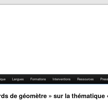
❄
❄
❄
ique
Langues
Formations
Interventions
Ressources
Pres
❄
❄
rds de géomètre » sur la thématique