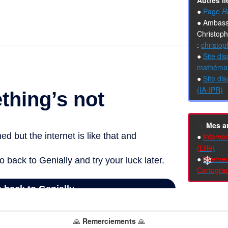
Autres li
●
Page
R
● Ambass
Christoph
:
christop
●
Site di
mathémat
●
Site di
❄
(IA-IPR)
🚀
Mes a
●
Interven
(Lille)
●
Interve
Cartograp
🙏
Remerciements
🙏