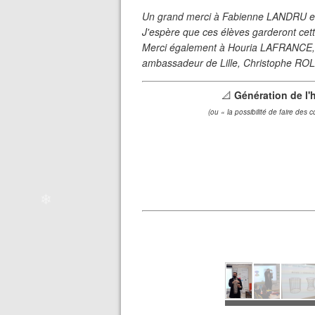
❄
Un grand merci à Fabienne LANDRU et to
J'espère que ces élèves garderont cett
Merci également à Houria LAFRANCE, pr
ambassadeur de Lille, Christophe RO
📐
Génération de l'
(ou « la possibilité de faire des 
❄
❄