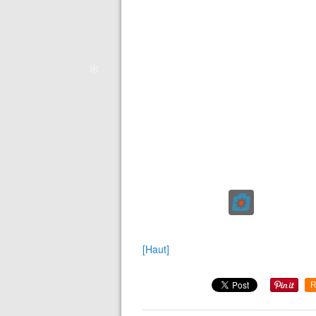
❄
❄
[Haut]
R