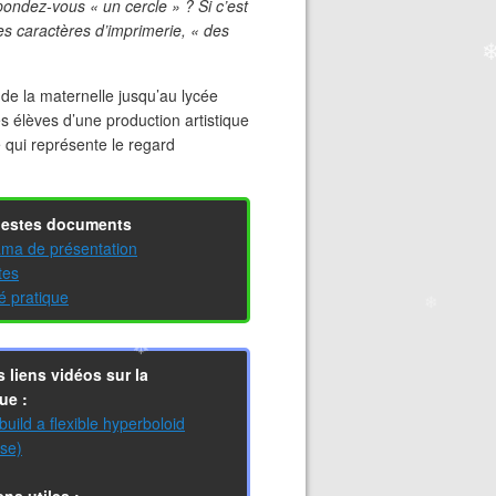
pondez-vous « un cercle » ? Si c’est
es caractères d’imprimerie, « des
❄
de la maternelle jusqu’au lycée
es élèves d’une production artistique
 qui représente le regard
❄
estes documents
ma de présentation
tes
té pratique
 liens vidéos sur la
ue :
build a flexible hyperboloid
se)