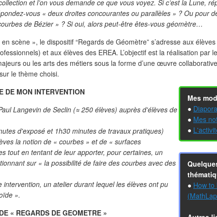
collection et l’on vous demande ce que vous voyez. Si c’est la Lune, ré
répondez-vous « deux droites concourantes ou parallèles » ? Ou pour d
 courbes de Bézier » ? Si oui, alors peut-être êtes-vous géomètre…
 en scène », le dispositif “Regards de Géomètre” s’adresse aux élèves 
fessionnels) et aux élèves des EREA. L’objectif est la réalisation par l
majeurs ou les arts des métiers sous la forme d’une œuvre collaborative
sur le thème choisi.
E DE MON INTERVENTION
Mes mod
●
Diapora
 Paul Langevin
de Seclin (≈ 250 élèves) auprès d'élèves de
●
Mes no
●
L'activi
inutes d'exposé et 1h30 minutes de travaux pratiques)
❄
élèves la notion de « courbes » et de « surfaces
 tout en tentant de leur apporter, pour certaines, un
❄
ionnant sur « la possibilité de faire des courbes avec des
Quelques
thématiq
 intervention, un atelier durant lequel les élèves ont pu
●
How to 
oïde ».
(MathLap
 DE
« REGARDS DE GEOMETRE »