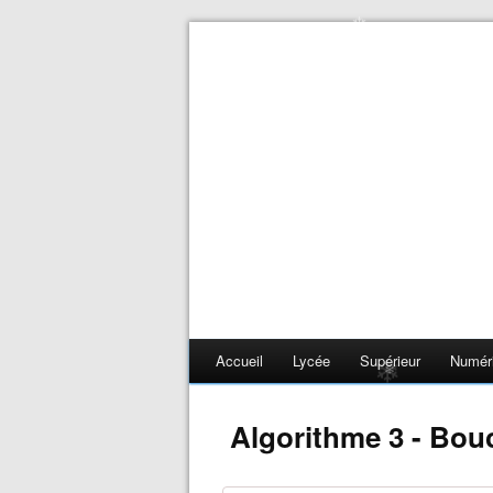
❄
❄
Accueil
Lycée
Supérieur
Numér
Algorithme 3 - Boucl