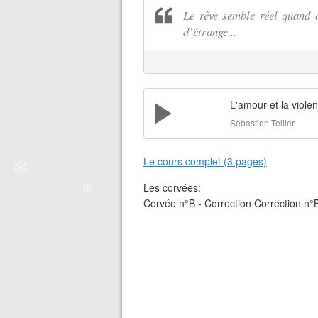
Le rêve semble réel quand o
❄
d’étrange...
❄
L'amour et la viole
Sébastien Tellier
❄
Le cours complet (3 pages)
Les corvées:
Corvée n°B - Correction Correction n°
❄
❄