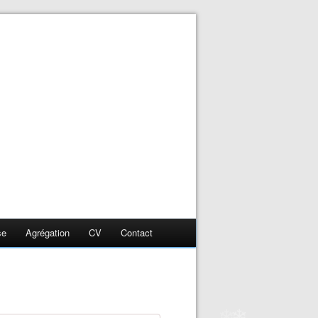
❄
❄
se
Agrégation
CV
Contact