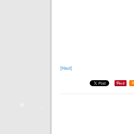
[Haut]
R