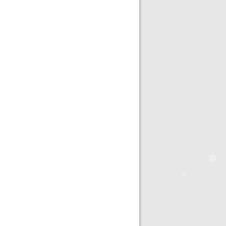
❄
❄
❄
❄
❄