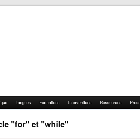
❄
❄
ique
Langues
Formations
Interventions
Ressources
Pres
❄
❄
e "for" et "while"
❄