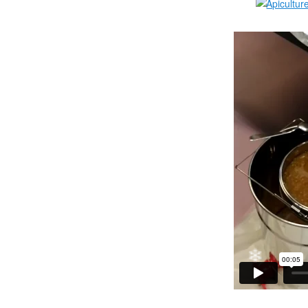
❄
❄
❄
❄
❄
❄
❄
❄
❄
❄