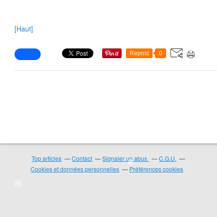
❄
[Haut]
❄
Repost
0
❄
❄
❄
❄
❄
❄
❄
Top articles
Contact
Signaler un abus
C.G.U.
Cookies et données personnelles
Préférences cookies
❄