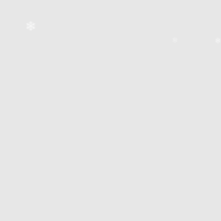
❄
❄
❄