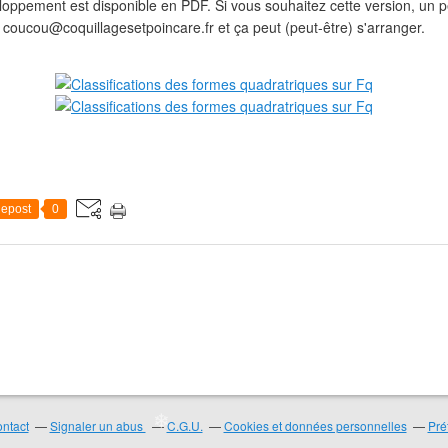
oppement est disponible en PDF. Si vous souhaitez cette version, un pe
coucou@coquillagesetpoincare.fr et ça peut (peut-être) s'arranger.
❄
❄
epost
0
❄
❄
❄
ntact
Signaler un abus
C.G.U.
Cookies et données personnelles
Pré