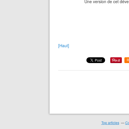
Une version de cet dével
[Haut]
R
Top articles
Co