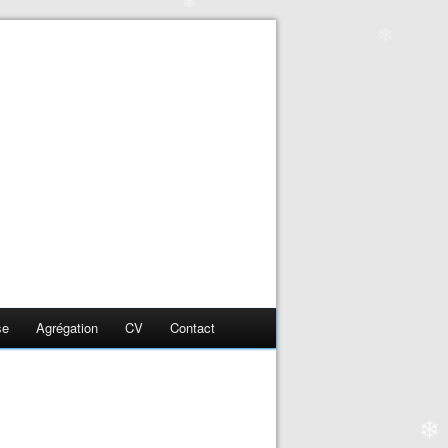
❄
❄
❄
❄
❄
❄
❄
se
Agrégation
CV
Contact