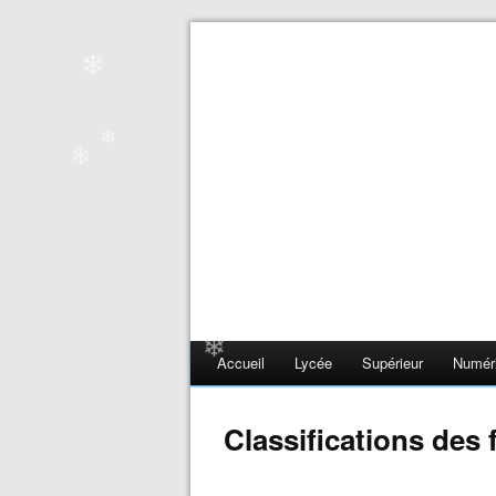
❄
❄
❄
❄
❄
Accueil
Lycée
Supérieur
Numér
Classifications des