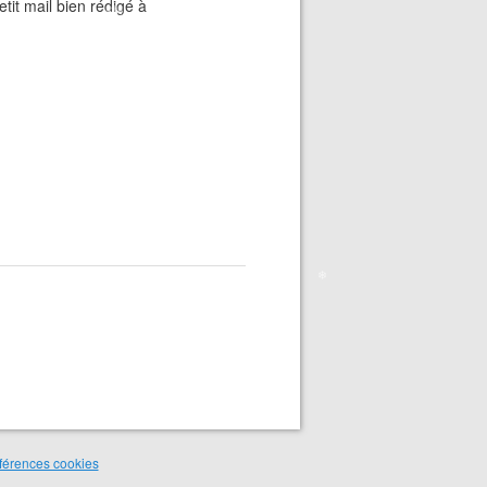
❄
❄
tit mail bien rédigé à
❄
❄
❄
❄
❄
❄
férences cookies