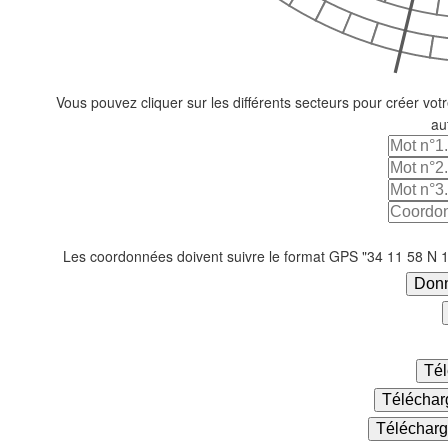
❄
Vous pouvez cliquer sur les différents secteurs pour créer v
au
❄
❄
Les coordonnées doivent suivre le format GPS "34 11 58 N 
❄
Donn
❄
❄
Tél
Télécharg
Télécharge