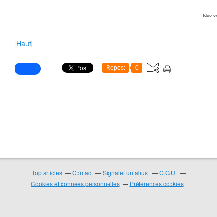
Idée or
❄
❄
[Haut]
Repost
0
❄
❄
Top articles
Contact
Signaler un abus
C.G.U.
Cookies et données personnelles
Préférences cookies