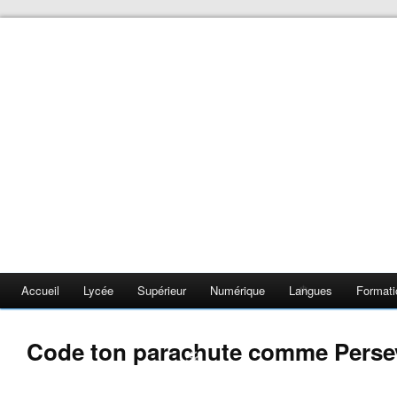
❄
❄
❄
❄
❄
Accueil
Lycée
Supérieur
Numérique
Langues
Formati
❄
❄
Code ton parachute comme Perse
❄