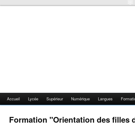
❄
❄
❄
❄
Accueil
Lycée
Supérieur
Numérique
Langues
Formati
Formation "Orientation des filles 