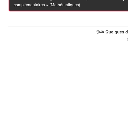
❄
complémentaires » (Mathématiques)
❄
❄
❄
🎲🎮
Quelques d
❄
❄
❄