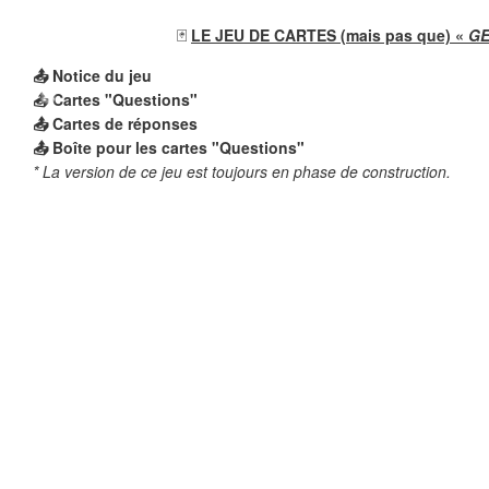
🃏
LE JEU DE CARTES (mais pas que) «
GE
❄
❄
📤 Notice du jeu
📤 Cartes "Questions"
📤 Cartes de réponses
📤 Boîte pour les cartes "Questions"
* La version de ce jeu est toujours en phase de construction.
❄
❄