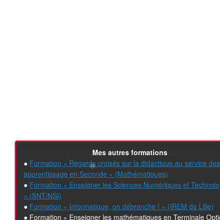
❄
❄
❄
🚀
Mes autres formations
🚀
●
Formation « Regards croisés sur la didactique au service des
apprentissage en Seconde » (Mathématiques)
❄
●
Formation « Enseigner les Sciences Numériques et Technolo
»
(SNT/NSI)
●
Formation « Informatique, on débranche ! » (IREM de Lille)
● Formation « Enseigner les mathématiques en Terminale Opt