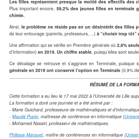
Les filles représentent presque la moitié des effectifs des
❄
Plus important encore,
59,2% des jeunes filles en terminale 
chimie.
❄
Ainsi,
le problème ne réside pas en un désintérêt des filles po
❄
de leur entourage (parents, professeurs, ...)
à “choisir trop tôt”
❄
Une aﬀirmation qui se vérifie en Première générale où
2,6% seule
d’Information)
en 2019. Un chiffre stable
, puisqu’elles sont seul
Ce décalage se retrouve et s’aggrave en Terminale, puisque
générale en 2019 ont conservé l’option en Terminale
(0,9% des
❄
RÉSUMÉ DE LA FORMA
Cette formation a eu lieu le 17 mai 2022 à l'Université de Lille a
La formation a duré une journée et a été animé par :
- Marie Guichard, professeure de mathématiques et d'informatiqu
-
Maude Pupin
, maîtresse de conférence en informatique (
Univers
- Mohamed Nassiri, professeur de mathématiques.
Philippe Marquet
, maître de conférences en informatique (
Univers