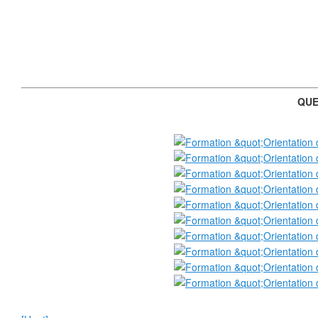
❄
QUE
❄
❄
❄
❄