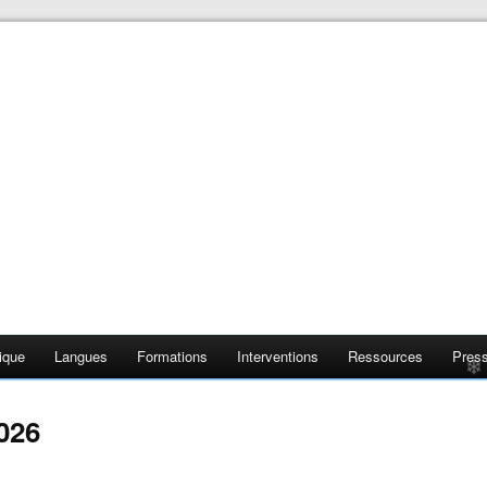
❄
ique
Langues
Formations
Interventions
Ressources
Pres
026