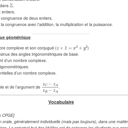
Z
e dans
.
❄
 entiers.
la congruence de deux entiers.
la congruence avec l'addition, la multiplication et la puissance.
vue géométrique
z
×
z
―
=
x
2
+
y
2
bre complexe et son conjugué (
)
 sinus des angles trigonométriques de base.
ent d’un nombre complexe.
trigonométriques.
ntielles d’un nombre complexe.
z
C
−
z
A
z
B
−
z
A
le et de l’argument de
.
Vocabulaire
es CPGE]
 orale, généralement individuelle (mais pas toujours), dans une matièr
ires. Le principal but des khôlles est de préparer les étudiants aux c