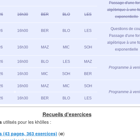
Passage d'une fo
algébrique à une f
26
16h30
BER
BLO
LES
exponentielle
Questions de cou
26
16h00
BER
BLO
LES
Passage d'une fo
algébrique à une f
26
16h30
MAZ
MIC
SOH
exponentielle
26
16h00
BLO
LES
MAZ
❄
❄
Programme à venir 
26
16h30
MIC
SOH
BER
26
16h00
MAZ
MIC
SOH
Programme à venir 
26
16h30
BER
BLO
LES
Recueils d'exercices
s
utilisés pour les khôlles :
s (43 pages, 363 exercices)
(𝝰)