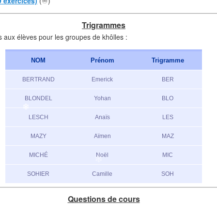
9 exercices)
(♾️)
Trigrammes
aux élèves pour les groupes de khôlles :
NOM
Prénom
Trigramme
BERTRAND
Emerick
BER
BLONDEL
Yohan
BLO
❄
LESCH
Anaïs
LES
MAZY
Aïmen
MAZ
❄
MICHÉ
Noël
MIC
SOHIER
Camille
SOH
Questions de cours