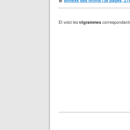
📘
Annexe des Infinis (36 pages, 27
Et voici les
trigrammes
correspondants 
❄
❄