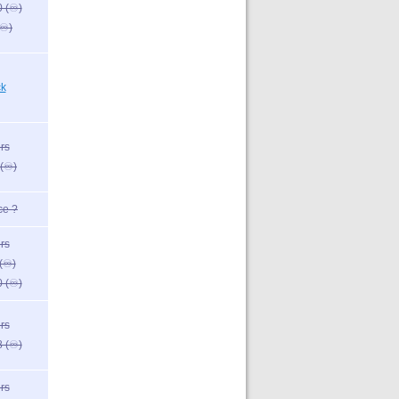
 (♾️)
♾️)
❄
ck
rs
(♾️)
❄
ce ?
rs
(♾️)
 (♾️)
rs
 (♾️)
rs