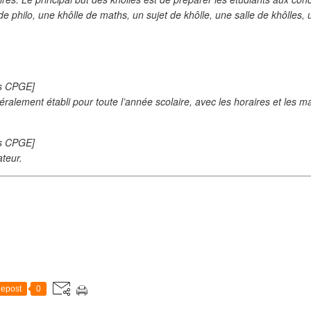
de philo, une khôlle de maths, un sujet de khôlle, une salle de khôlles,
❄
es CPGE]
ralement établi pour toute l’année scolaire, avec les horaires et les ma
es CPGE]
ateur.
epost
0