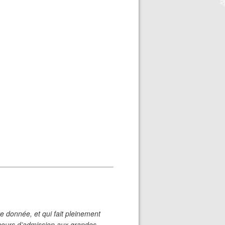
❄
e donnée, et qui fait pleinement
oncours d’admission aux grandes