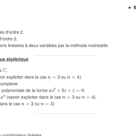

es d'ordre 2.
d'ordre 2.
ns linéaires à deux variables par la méthode matricielle.
❄
❄
ue algébrique
C
ns
.
n
=
3
n
=
4
r expliciter dans le cas
ou
).
 complexe.
a
z
2
+
b
z
+
c
=
0
❄
n polynomiale de la forme
.
a
n
n
=
3
n
=
4
(savoir expliciter dans le cas
ou
).
n
=
2
n
=
3
 dans le cas
ou
)
ne combinaison linéaire.