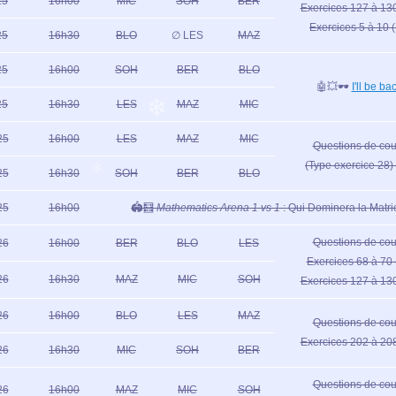
25
16h00
MIC
SOH
BER
Exercices 127 à 130
Exercices 5 à 10 (
25
16h30
BLO
∅ LES
MAZ
25
16h00
SOH
BER
BLO
🤖💥🕶️
I'll be ba
25
16h30
LES
MAZ
MIC
25
16h00
LES
MAZ
MIC
Questions de cou
(Type exercice 28) 
25
16h30
SOH
BER
BLO
25
16h00
🏟️🧮
Mathematics Arena 1 vs 1
: Qui Dominera la Matri
Questions de cou
26
16h00
BER
BLO
LES
Exercices 68 à 70 
26
16h30
MAZ
MIC
SOH
Exercices 127 à 130
26
16h00
BLO
LES
MAZ
Questions de cou
Exercices 202 à 208
26
16h30
MIC
SOH
BER
Questions de cou
26
16h00
MAZ
MIC
SOH