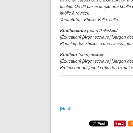
❄
écoles. On dit par exemple une
khôlle 
khôlle à réviser.
Variante(s) :
Kholle, Kolle, colle.
Khôlloscope
(nom)
/kɔlɔskɔp/
[Éducation] [Argot scolaire] [Jargon d
Planning des khôlles d’une classe, géné
Khôlleur
(nom)
/kɔlœʁ/
[Éducation] [Argot scolaire] [Jargon d
Professeur qui joue le rôle de l’examin
[Haut]
R