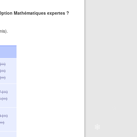
 Option Mathématiques expertes ?
nis).
(♾️)
❄
❄
(♾️)
(♾️)
 (♾️)
 (♾️)
 (♾️)
♾️)