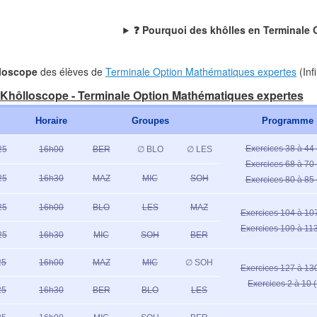
❄
❓ Pourquoi des khôlles en Terminale
❄
loscope
des élèves de
Terminale Option Mathématiques expertes
(Infi
❄
Khôlloscope - Terminale Option Mathématiques expertes
Horaire
Groupes
Programme
Exercices 38 à 44 
25
16h00
BER
∅ BLO
∅ LES
Exercices 68 à 70 
25
16h30
MAZ
MIC
SOH
Exercices 80 à 85 
❄
25
16h00
BLO
LES
MAZ
Exercices 104 à 107
❄
Exercices 109 à 113
25
16h30
MIC
SOH
BER
25
16h00
MAZ
MIC
∅ SOH
Exercices 127 à 130
Exercices 2 à 10 (
25
16h30
BER
BLO
LES