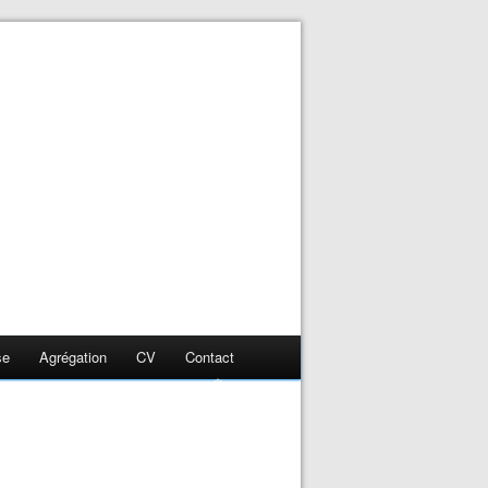
❄
❄
se
Agrégation
CV
Contact