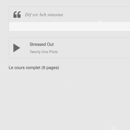
Dif tor heh smusma
❄
❄
Stressed Out
Twenty One Pilots
Le cours complet (8 pages)
❄
❄
❄