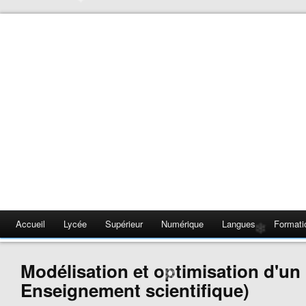
❄
❄
Accueil
Lycée
Supérieur
Numérique
Langues
Formati
❄
Modélisation et optimisation d'un 
Enseignement scientifique)