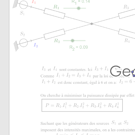
❄
❄
❄
❄