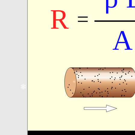
❄
❄
❄