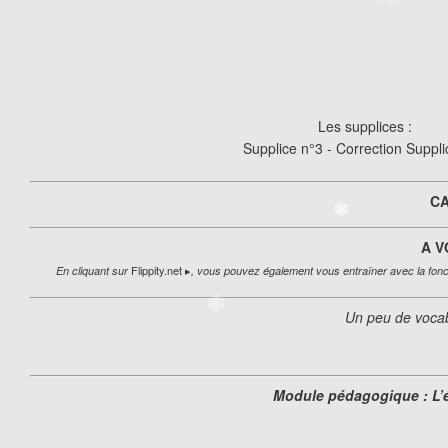
❄
❄
Les supplices :
Supplice n°3 - Correction Suppl
❄
C
A V
Flippity.net ▸
En cliquant sur
, vous pouvez également vous entraîner avec la fonc
Un peu de vocab
Module pédagogique : L’é