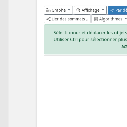
❄
❄
❄
❄