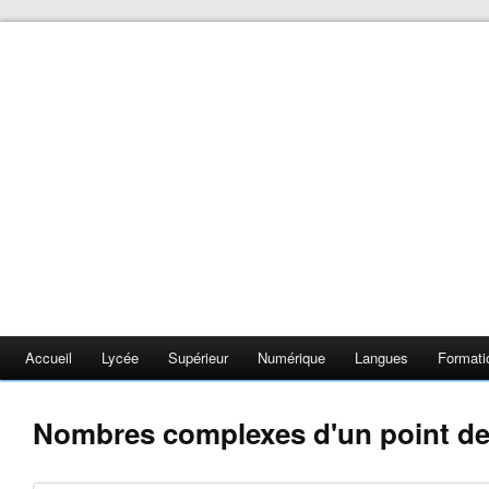
❄
❄
❄
❄
❄
Accueil
Lycée
Supérieur
Numérique
Langues
Formati
❄
❄
❄
Nombres complexes d'un point de