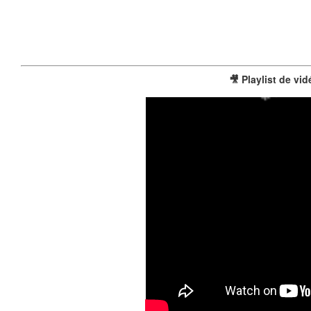
❄
🎥 Playlist de vi
❄
❄
❄