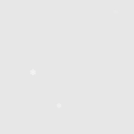
❄
❄
❄
❄