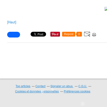
❄
[Haut]
❄
Repost
0
❄
❄
❄
❄
❄
❄
Top articles
Contact
Signaler un abus
C.G.U.
❄
Cookies et données personnelles
Préférences cookies
❄