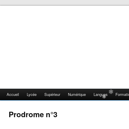
❄
❄
❄
❄
❄
❄
❄
Accueil
Lycée
Supérieur
Numérique
Langues
Formati
❄
❄
Prodrome n°3
❄