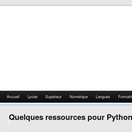
❄
❄
❄
❄
❄
❄
❄
Accueil
Lycée
Supérieur
Numérique
Langues
Formati
❄
Quelques ressources pour Pytho
❄