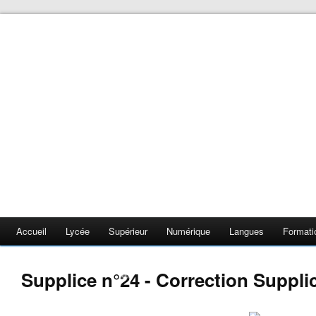
❄
❄
❄
❄
❄
❄
❄
Accueil
Lycée
Supérieur
Numérique
Langues
Formati
❄
Supplice n°24 - Correction Suppli
❄