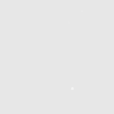
❄
❄
❄