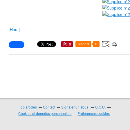
❄
❄
❄
[Haut]
❄
Repost
0
❄
❄
❄
❄
Top articles
Contact
Signaler un abus
C.G.U.
❄
Cookies et données personnelles
Préférences cookies
❄