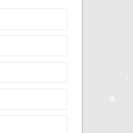
❄
❄
❄
❄
❄