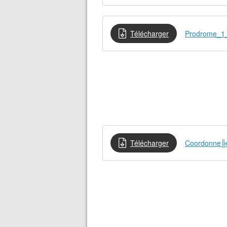
Télécharger
Prodrome_1_
Télécharger
Coordonne╠ü
❄
❄