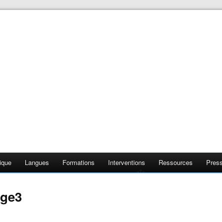
❄
❄
ique
Langues
Formations
Interventions
Ressources
Pres
❄
age3
❄
❄