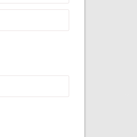
❄
❄
❄