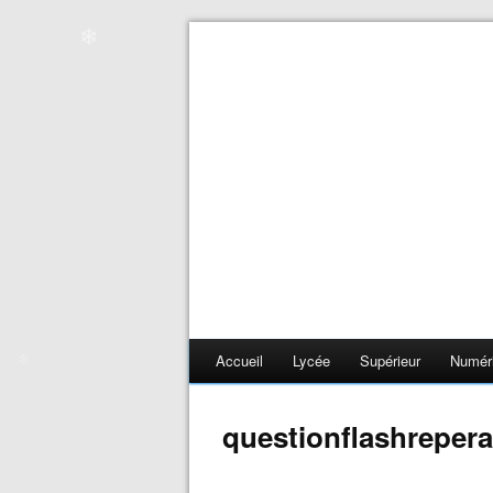
❄
❄
Accueil
Lycée
Supérieur
Numér
questionflashreper
❄
❄