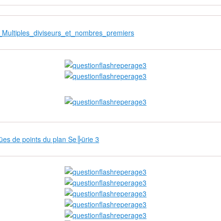
Multiples_diviseurs_et_nombres_premiers
❄
es de points du plan Se╠ürie 3
❄
❄