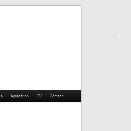
❄
❄
❄
❄
se
Agrégation
CV
Contact