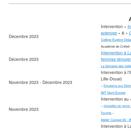
❄
Intervention «
I
sciences
» & «
G
Décembre 2023
Collège Eugène Delac
Académie de Créteil -
Intervention à L
Décembre 2023
femmes témoign
La Semaine des méti
Intervention à 
Lille-Douai)
❄
Novembre 2023 - Décembre 2023
«
Equations aux Dérivé
IMT Nord Europe
Intervention au
«
Inégalités de genre
Novembre 2023
Fourmis
»
❄
Atelier Canope 60 - 
❄
Intervention à 