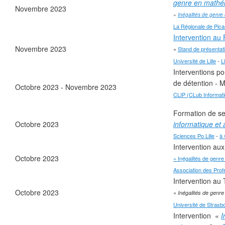
genre en mathém
Novembre 2023
«
Inégalités de genre
La Régionale de Pica
Intervention a
❄
Novembre 2023
«
Stand de présentati
Université de Lille
-
L
Interventions po
❄
de détention - 
Octobre 2023 - Novembre 2023
CLIP (CLub Informatiq
Formation de sen
Octobre 2023
informatique et 
Sciences Po Lille
-
à 
❄
Intervention au
Octobre 2023
« Inégalités de genr
Association des Pro
Intervention au
Octobre 2023
«
Inégalités de genr
Université de Strasb
Intervention «
I