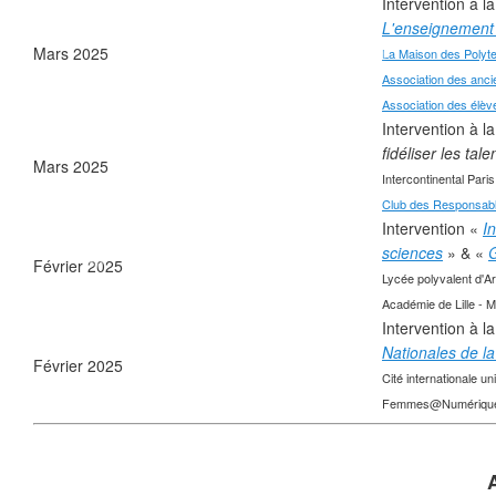
Intervention à l
❄
L'enseignement
Mars 2025
La Maison des Polyt
Association des anci
Association des élèv
Intervention à la
fidéliser les tal
Mars 2025
Intercontinental Pari
Club des Responsable
Intervention «
I
❄
❄
❄
sciences
» & «
G
Février 2025
Lycée polyvalent d'Ar
Académie de Lille - M
Intervention à l
Nationales de la
Février 2025
Cité internationale un
Femmes@Numériqu
❄