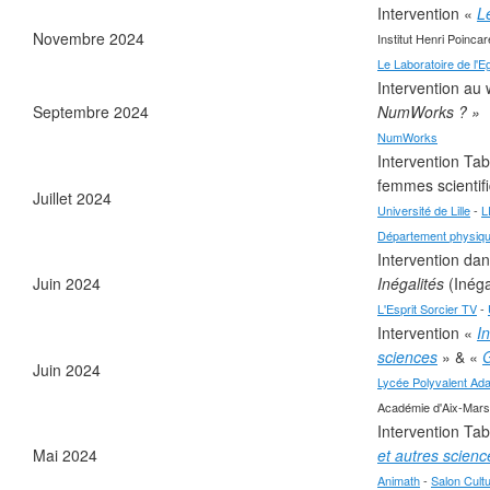
Intervention «
L
Novembre 2024
Institut Henri Poincar
Le Laboratoire de l'Eg
Intervention a
Septembre 2024
NumWorks ? »
NumWorks
❄
Intervention Tab
femmes scientifi
Juillet 2024
Université de Lille
-
L
Département physique 
Intervention dan
Juin 2024
Inégalités
(Inéga
L'Esprit Sorcier TV
-
Intervention «
I
sciences
» & «
G
Juin 2024
Lycée Polyvalent Ad
Académie d'Aix-Marsei
Intervention Ta
Mai 2024
et autres scienc
Animath
-
Salon Cult