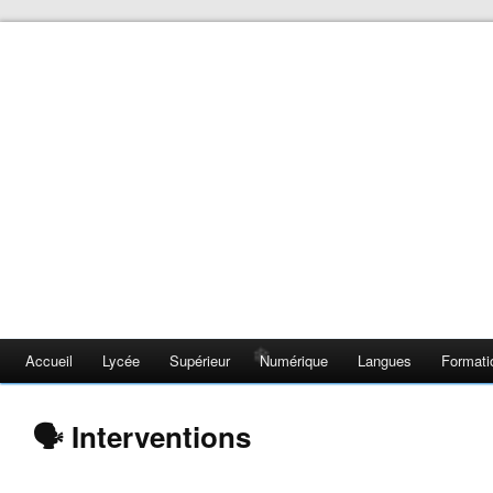
❄
❄
Accueil
Lycée
Supérieur
Numérique
Langues
Formati
❄
🗣️ Interventions