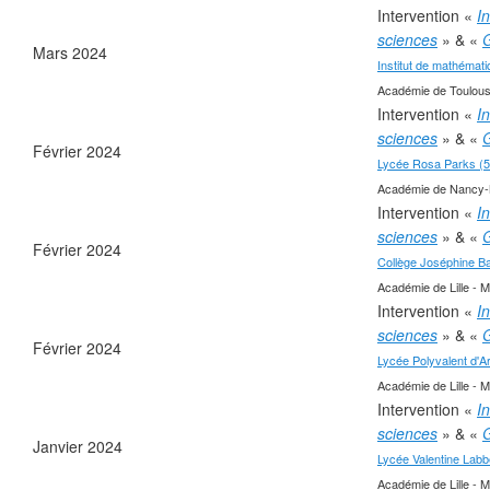
Intervention «
I
sciences
» & «
G
❄
Mars 2024
Institut de mathémat
Académie de Toulou
Intervention «
I
sciences
» & «
G
❄
Février 2024
Lycée Rosa Parks (5
❄
Académie de Nancy-Me
Intervention «
I
sciences
» & «
G
Février 2024
Collège Joséphine Ba
❄
Académie de Lille - M
Intervention «
I
sciences
» & «
G
Février 2024
Lycée Polyvalent d'Ar
Académie de Lille - M
Intervention «
I
sciences
» & «
G
Janvier 2024
Lycée Valentine Labb
Académie de Lille - Mi