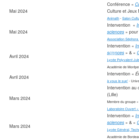
Conférence «
C
Mai 2024
Culture et Jeux
Animath
-
Salon Cult
Intervention «
I
Mai 2024
sciences
» pour
Association Séphora 
Intervention «
I
sciences
» & «
G
Avril 2024
Lycée Polyvalent Jule
❄
Académie de Montpelli
Intervention «
É
❄
Avril 2024
à vous le sup'
- Unive
Intervention au
(Lille)
Mars 2024
Membre du groupe « I
Laboratoire Ouvert «
Intervention «
I
sciences
» & «
G
Mars 2024
Lycée Général, Techn
Académie de Bordeaux