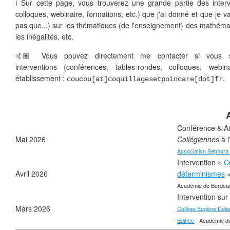
ℹ️ Sur cette page, vous trouverez une grande partie des interv
colloques, webinaire, formations, etc.) que j'ai donné et que je 
❄
pas que...) sur les thématiques (de l'enseignement) des mathémat
les inégalités, etc.
🤙🏽 Vous pouvez directement me contacter si vous so
interventions (conférences, tables-rondes, colloques, webin
établissement :
.
coucou[at]coquillagesetpoincare[dot]fr
❄
Conférence & At
❄
Mai 2026
Collégiennes
à 
Association Séphora 
Intervention «
C
Avril 2026
déterminismes
»
Académie de Bordeaux
Intervention sur
Mars 2026
Collège Eugène Delac
Edifice
- Académie de 