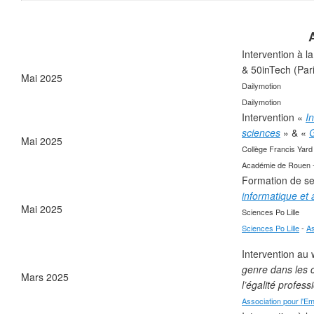
Intervention à l
& 50inTech (Par
❄
Mai 2025
Dailymotion
Dailymotion
Intervention «
I
sciences
» & «
G
Mai 2025
Collège Francis Yard
Académie de Rouen - 
❄
Formation de sen
informatique et 
Mai 2025
Sciences Po Lille
Sciences Po Lille
-
As
❄
Intervention au
genre dans les c
Mars 2025
l’égalité profes
Association pour l'E