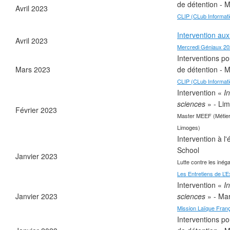
de détention - 
Avril 2023
❄
CLIP (CLub Informatiq
❄
Intervention aux
Avril 2023
Mercredi Géniaux 2
Interventions po
Mars 2023
de détention - 
❄
CLIP (CLub Informatiq
Intervention «
I
sciences
» - Li
Février 2023
Master MEEF (Métiers
Limoges)
Intervention à 
School
Janvier 2023
Lutte contre les inéga
Les Entretiens de L’E
Intervention «
I
❄
Janvier 2023
sciences
» - Ma
❄
Mission Laïque Fran
❄
Interventions po
❄