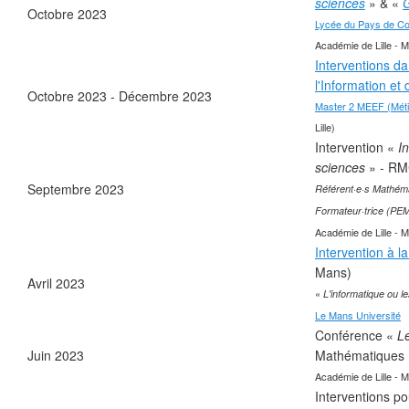
sciences
» & «
G
Octobre 2023
Lycée du Pays de Co
Académie de Lille - M
Interventions da
l'Information e
Octobre 2023 - Décembre 2023
Master 2 MEEF (Métie
Lille)
Intervention «
I
sciences
» - RM
Septembre 2023
Référent·e·s Mathéma
Formateur·trice (PE
Académie de Lille - M
Intervention à l
Mans)
Avril 2023
«
L'informatique ou l
Le Mans Université
Conférence «
L
Juin 2023
Mathématiques
Académie de Lille - M
Interventions po