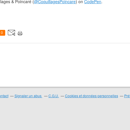
lages & Poincaré (
@CoquillagesPoincare
) on
CodePen
.
❄
0
ntact
Signaler un abus
C.G.U.
Cookies et données personnelles
Pré