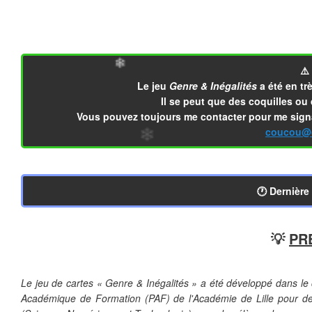
❄
❄
⚠️
Le jeu
Genre & Inégalités
a été en t
Il se peut que des coquilles ou 
Vous pouvez toujours me contacter pour me signa
❄
coucou@c
❄
❄
🕐 Dernière
💡
PR
❄
Le jeu de cartes « Genre & Inégalités » a été développé dans l
Académique de Formation (PAF) de l'Académie de Lille pour de