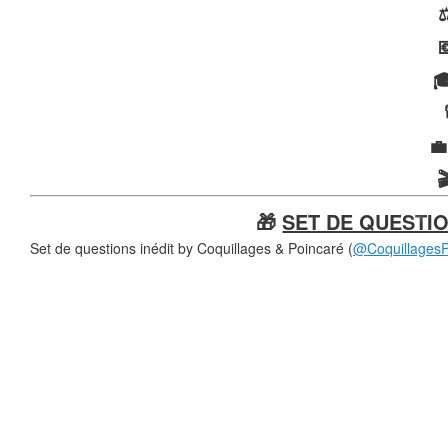



🎁
SET DE QUESTION
❄
Set de questions inédit by Coquillages & Poincaré (
@CoquillagesP
❄
❄
❄