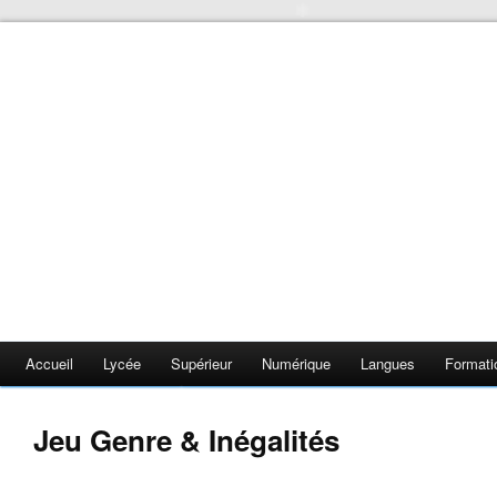
❄
❄
❄
❄
❄
Accueil
Lycée
Supérieur
Numérique
Langues
Formati
Jeu Genre & Inégalités
❄
❄
❄