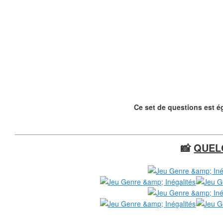
❄
❄
Ce set de questions est é
📸
QUEL
❄
❄