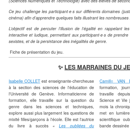
(Sciences Numériques et Technologie) avec des élèves de secon
Ce jeu challenge les participant·e·s sur différents domaines (justi
cinéma) afin d’apprendre quelques faits illustrant les nombreuses 
❄
❄
❄
L’objectif est de percuter l’illusion de l’égalité en rappelant les
interactive et ludique, permettant aux participant·e·s de prendr
❄
sexistes, et de la persistance des inégalités de genre.
Fiche de présentation du jeu.
✨
LES MARRAINES DU J
Isabelle COLLET
est enseignante-chercheuse
Camille VAN 
à la section des sciences de l'éducation de
formation, jour
❄
l'Université de Genève. Informaticienne de
travaille dep
❄
❄
formation, elle travaille sur la question du
Science et Vie 
❄
genre dans les sciences et techniques,
mois la chroni
❄
explore aussi plus largement les questions de
met en lumière
❄
mixité filles/garçons à l'école. Elle est l'autrice
scientifique oub
du livre à succès
«
Les oubliées du
bande dessinée