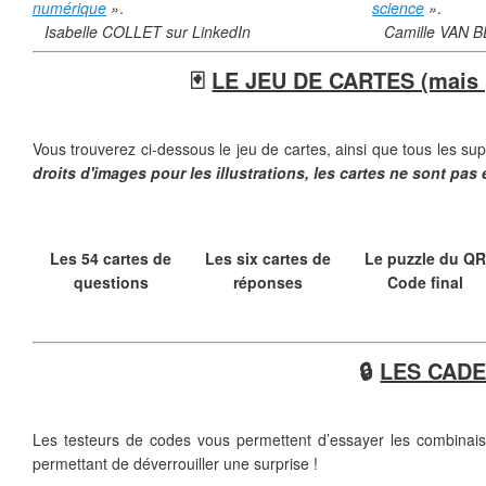
numérique
»
.
science
»
.
❄
Isabelle COLLET sur LinkedIn
Camille VAN B
🃏
LE JEU DE CARTES (mais 
Vous trouverez ci-dessous le jeu de cartes, ainsi que tous les su
droits d'images pour les illustrations, les cartes ne sont pas 
Les 54 cartes de
Les six cartes de
Le puzzle du Q
questions
réponses
Code final
❄
❄
🔒
LES CAD
Les testeurs de codes vous permettent d’essayer les combinai
permettant de déverrouiller une surprise !