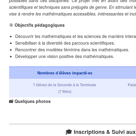
possibles dans ces disciplines. Ce projet met en avant des mod
scientifiques et techniques sans préjugés de genre. En stimulant leur
vise à rendre les mathématiques accessibles, intéressantes et incl
🎯
Objectifs pédagogiques
Découvrir les mathématiques et les sciences de manière intera
Sensibiliser à la diversité des parcours scientifiques.
Rencontrer des modèles féminins dans les mathématiques.
Développer une vision positive des mathématiques.
Nombres d'élèves impacté·es
7 élèves de la Seconde à la Terminale
Pala
(7 filles)
📸 Quelques
photos
🎓 Inscriptions & Suivi aux
❄