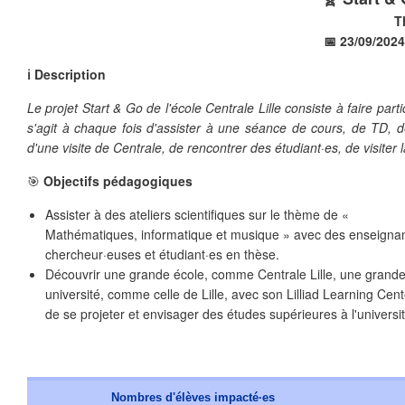
T
📅 23/09/2024
ℹ️ Description
Le projet Start & Go de l'école Centrale Lille consiste à faire part
❄
s'agit à chaque fois d'assister à une séance de cours, de TD, 
❄
d'une visite de Centrale, de rencontrer des étudiant·es, de visiter la
❄
🎯
Objectifs pédagogiques
Assister à des ateliers scientifiques sur le thème de «
Mathématiques, informatique et musique » avec des enseignan
chercheur·euses et étudiant·es en thèse.
Découvrir une grande école, comme Centrale Lille, une grand
université, comme celle de Lille, avec son Lilliad Learning Cent
de se projeter et envisager des études supérieures à l'universit
Nombres d'élèves impacté·es