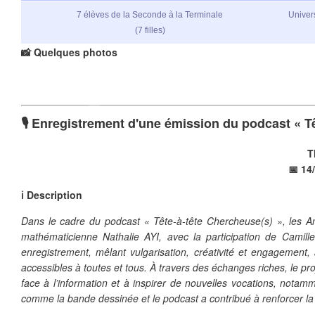
7 élèves de la Seconde à la Terminale
Univers
(7 filles)
❄
📸 Quelques photos
🎙 Enregistrement d'une émission du podcast « T
T
📅 14
❄
❄
❄
ℹ️ Description
Dans le cadre du podcast « Tête-à-tête Chercheuse(s) », les A
❄
mathématicienne Nathalie AYI, avec la participation de Camill
enregistrement, mêlant vulgarisation, créativité et engagement,
accessibles à toutes et tous. À travers des échanges riches, le proje
face à l’information et à inspirer de nouvelles vocations, notamme
comme la bande dessinée et le podcast a contribué à renforcer la c