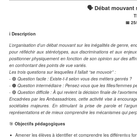
🗣️ Débat mouvant s
❄
❄
T
📅 25
ℹ️ Description
L’organisation d’un débat mouvant sur les inégalités de genre, 
pour réfléchir aux stéréotypes, aux discriminations et aux enje
positionner physiquement en fonction de son opinion sur des affirm
en confrontant des points de vue variés.
Les trois questions sur lesquelles il fallait “se mouvoir” :
-
🟢
Question facile : Existe-t-il selon vous des métiers genrés ?
❄
-
🟠
Question intermédiaire : Pensez-vous que les filles/femmes pe
-
🔴
Question difficile : À qui revient la décision finale de l'avort
Encadrées par les Ambassadrices, cette activité vise à encourager
sociétales majeures. En stimulant la prise de parole et l’arg
représentations et de mieux comprendre les mécanismes qui perpé
❄
🎯
Objectifs pédagogiques
Amener les élèves à identifier et comprendre les différentes f