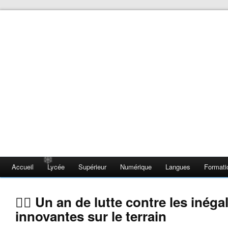
❄
Accueil
Lycée
Supérieur
Numérique
Langues
Formati
✊🏽 Un an de lutte contre les inég
innovantes sur le terrain