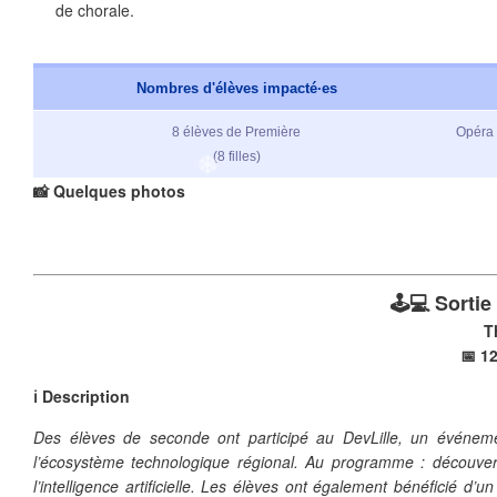
de chorale.
Nombres d'élèves impacté·es
8 élèves de Première
Opéra 
(8 filles)
📸 Quelques photos
🕹️💻 Sortie
T
📅 12
ℹ️ Description
❄
Des élèves de seconde ont participé au DevLille, un événeme
l’écosystème technologique régional. Au programme : découvert
l’intelligence artificielle. Les élèves ont également bénéficié d