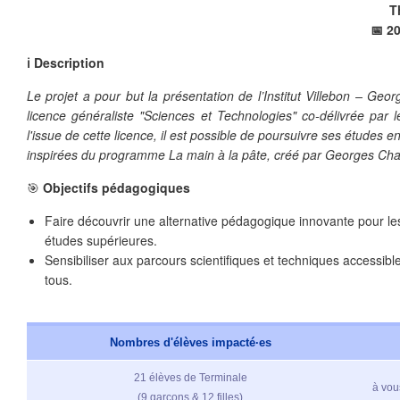
T
📅 20
ℹ️ Description
Le projet a pour but la présentation de l’Institut Villebon – Ge
licence généraliste "Sciences et Technologies" co-délivrée par l
l'issue de cette licence, il est possible de poursuivre ses étude
inspirées du programme La main à la pâte, créé par Georges Cha
🎯
Objectifs pédagogiques
Faire découvrir une alternative pédagogique innovante pour le
études supérieures.
Sensibiliser aux parcours scientifiques et techniques accessibl
❄
tous.
Nombres d'élèves impacté·es
21 élèves de Terminale
à vous
❄
(9 garçons & 12 filles)