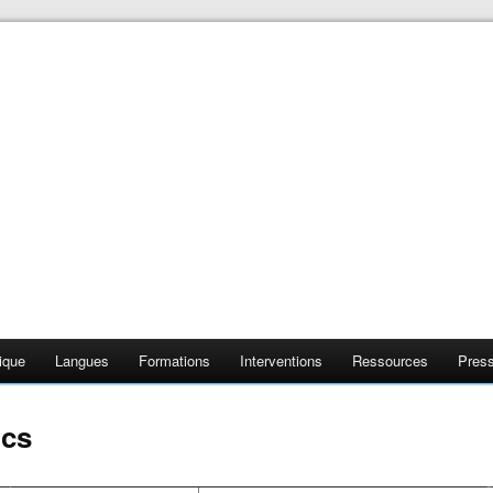
❄
❄
❄
❄
ique
Langues
Formations
Interventions
Ressources
Pres
ics
❄