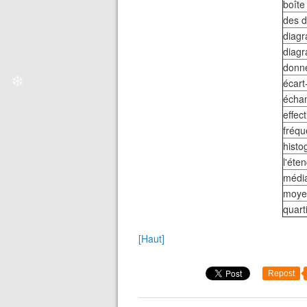
boîte
des 
❄
diag
diagr
donn
écart
❄
échan
❄
effect
❄
fréq
hist
l'éte
médi
moye
quart
[Haut]
Repost