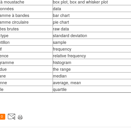
 à moustache
box plot, box and whisker plot
❄
données
data
ramme à bandes
bar chart
amme circulaire
pie chart
ées brutes
raw data
-type
standard deviation
tillon
sample
if
frequency
uence
relative frequency
ogramme
histogram
ndue
the range
ane
median
nne
average, mean
ile
quartile
❄
0
❄