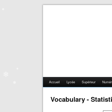
❄
❄
❄
Accueil
Lycée
Supérieur
Numér
❄
❄
Vocabulary - Statist