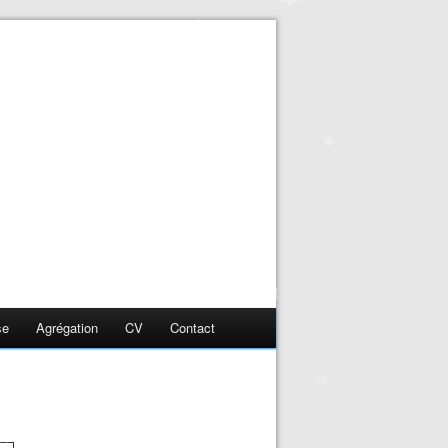
❄
❄
❄
❄
❄
❄
se
Agrégation
CV
Contact
❄
❄
❄