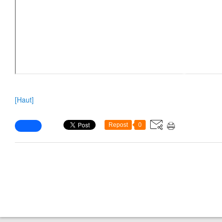
❄
❄
[Haut]
❄
❄
❄
Repost
0
❄
❄
❄