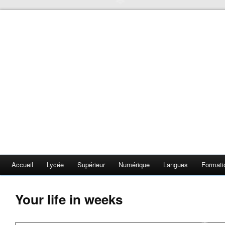
❄
❄
❄
❄
❄
❄
Accueil
Lycée
Supérieur
Numérique
Langues
Formati
❄
Your life in weeks